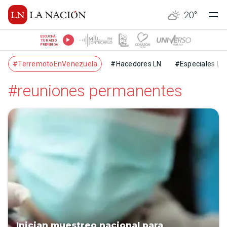
20
°
ESCUCHÁ
TU RADIO
PREFERIDA
#TerremotoEnVenezuela
#Hacedores LN
#Especiales LN
#reuniones permanentes
Inician muestreo nacional para