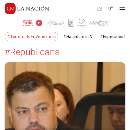
19
°
ESCUCHÁ
TU RADIO
PREFERIDA
#TerremotoEnVenezuela
#Hacedores LN
#Especiales LN
#Republicana