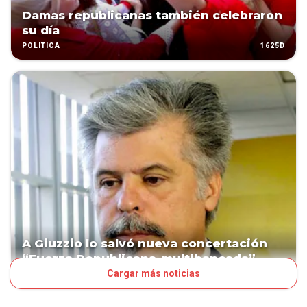
Damas republicanas también celebraron
su día
1625D
POLÍTICA
A Giuzzio lo salvó nueva concertación
“Fuerza Republicana-multibancada”
Cargar más noticias
1645D
POLÍTICA