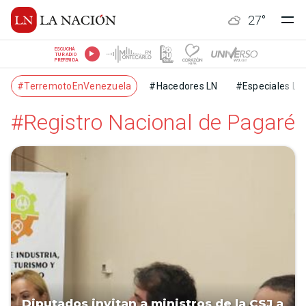
27
°
ESCUCHÁ
TU RADIO
PREFERIDA
#TerremotoEnVenezuela
#Hacedores LN
#Especiales LN
#Registro Nacional de Pagaré
Diputados invitan a ministros de la CSJ a