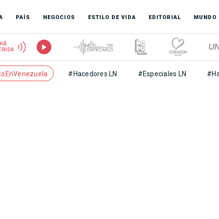
A
PAÍS
NEGOCIOS
ESTILO DE VIDA
EDITORIAL
MUNDO
HÁ
ERIDA
toEnVenezuela
#Hacedores LN
#Especiales LN
#Ha