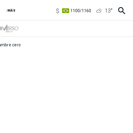
5900
/
5960
13
°
1100
/
1160
:MÁS
3,8
/
4
6850
/
7200
5900
/
5960
mbre cero