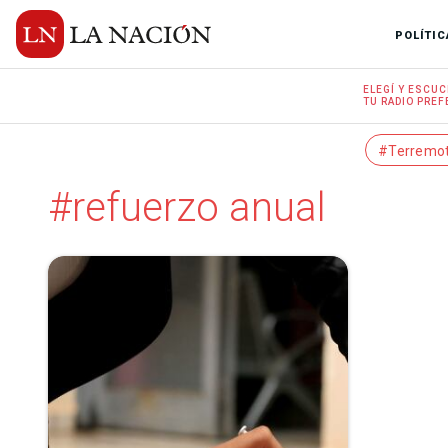
POLÍTIC
ELEGÍ Y
ESCUC
TU RADIO
PREF
#Terremo
#refuerzo anual