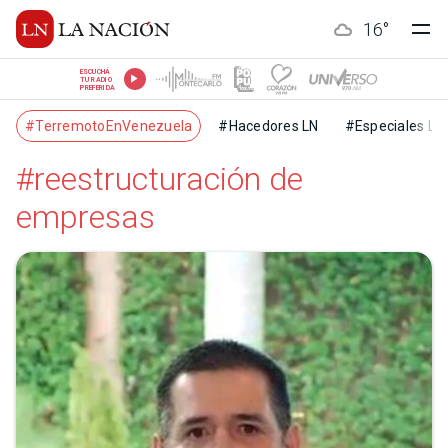
16
°
ESCUCHÁ
TU RADIO
PREFERIDA
#TerremotoEnVenezuela
#Hacedores LN
#Especiales LN
#reestructuración de
empresas