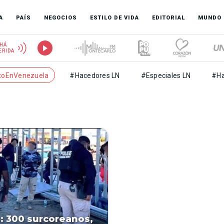
A
PAÍS
NEGOCIOS
ESTILO DE VIDA
EDITORIAL
MUNDO
HÁ
ERIDA
toEnVenezuela
#Hacedores LN
#Especiales LN
#Ha
.: 300 surcoreanos,