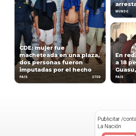
arrest
MUNDO
CDE: mujer fue
macheteada en una plaza,
En red
dos personas fueron
a 18 p
imputadas por el hecho
Guasu,
275D
PAÍS
PAÍS
Publicitar /cont
La Nación