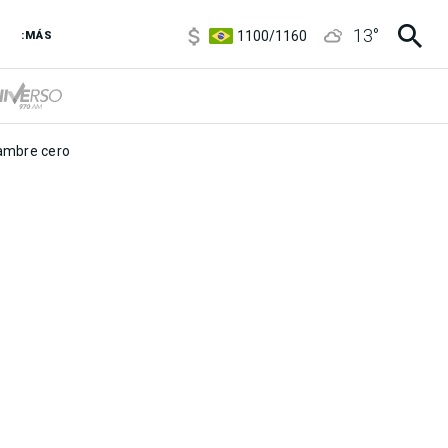
5900
/
5960
13
°
1100
/
1160
:MÁS
3,8
/
4
6850
/
7200
5900
/
5960
mbre cero