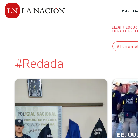
POLÍTIC
ELEGÍ Y
ESCUC
TU RADIO
PREF
#Terremo
#Redada
EE. UU