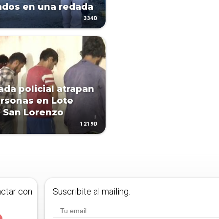
ados en una redada
334D
ada policial atrapan
ersonas en Lote
 San Lorenzo
1219D
actar con
Suscribite al mailing.