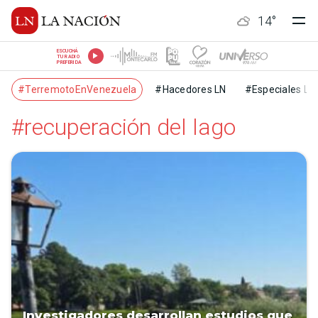
14
°
ESCUCHÁ
TU RADIO
PREFERIDA
#TerremotoEnVenezuela
#Hacedores LN
#Especiales LN
#recuperación del lago
Investigadores desarrollan estudios que