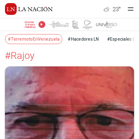
23
°
ESCUCHÁ
TU RADIO
PREFERIDA
#TerremotoEnVenezuela
#Hacedores LN
#Especiales LN
#Rajoy