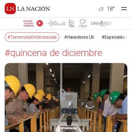
18
°
ESCUCHÁ
TU RADIO
PREFERIDA
#TerremotoEnVenezuela
#Hacedores LN
#Especiales LN
#quincena de diciembre