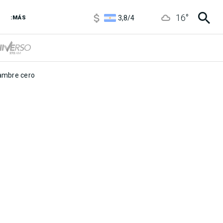
1100
/
1160
16
°
3,8
/
4
:MÁS
6850
/
7200
5900
/
5960
mbre cero