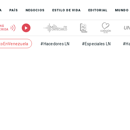
A
PAÍS
NEGOCIOS
ESTILO DE VIDA
EDITORIAL
MUNDO
HÁ
ERIDA
toEnVenezuela
#Hacedores LN
#Especiales LN
#Ha