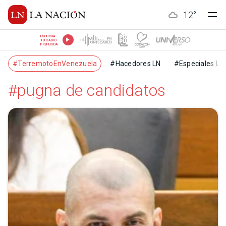
12
°
ESCUCHÁ
TU RADIO
PREFERIDA
#TerremotoEnVenezuela
#Hacedores LN
#Especiales LN
#pugna de candidatos