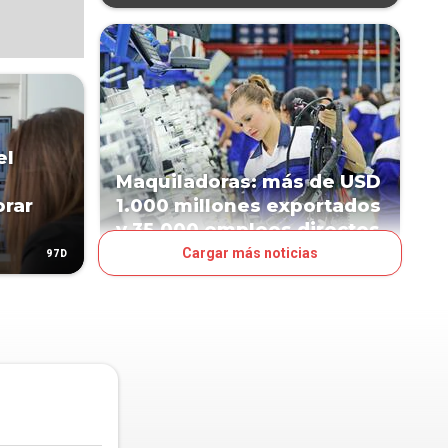
el
Maquiladoras: más de USD
orar
1.000 millones exportados
y 35.000 empleos directos
Cargar más noticias
97D
267D
NEGOCIOS