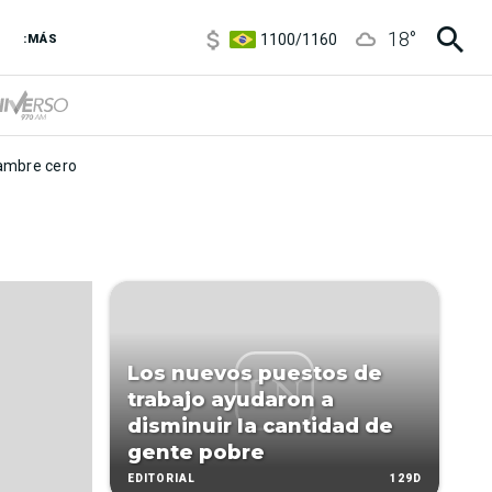
5900
/
5960
18
°
1100
/
1160
:MÁS
3,8
/
4
6850
/
7200
5900
/
5960
mbre cero
Los nuevos puestos de
trabajo ayudaron a
disminuir la cantidad de
gente pobre
129D
EDITORIAL