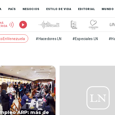
A
PAÍS
NEGOCIOS
ESTILO DE VIDA
EDITORIAL
MUNDO
HÁ
ERIDA
toEnVenezuela
#Hacedores LN
#Especiales LN
#Ha
mpleo ARP: más de