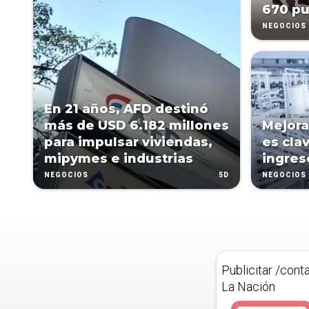
670 pu
NEGOCIOS
En 21 años, AFD destinó
más de USD 6.182 millones
Mejorar
para impulsar viviendas,
es cla
mipymes e industrias
ingres
5D
NEGOCIOS
NEGOCIOS
Publicitar /cont
La Nación