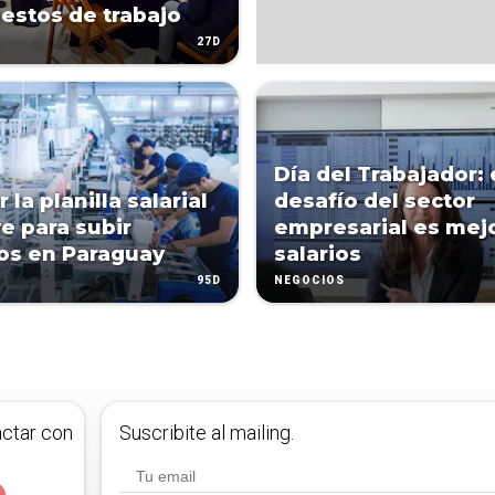
estos de trabajo
27D
Día del Trabajador: 
 la planilla salarial
desafío del sector
ve para subir
empresarial es mej
os en Paraguay
salarios
95D
NEGOCIOS
actar con
Suscribite al mailing.