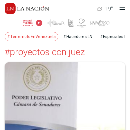
19
°
ESCUCHÁ
TU RADIO
PREFERIDA
#TerremotoEnVenezuela
#Hacedores LN
#Especiales LN
#proyectos con juez