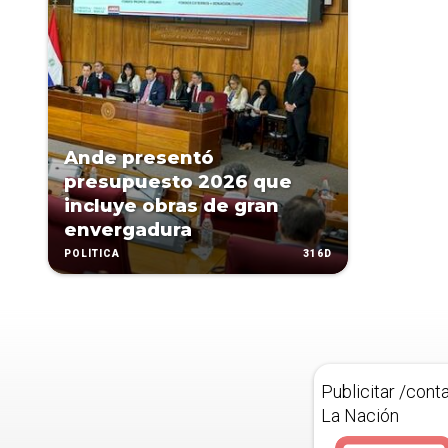
Ande presentó
presupuesto 2026 que
incluye obras de gran
envergadura
316D
POLÍTICA
Publicitar /cont
La Nación