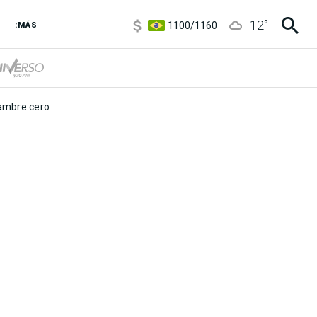
5900
/
5960
12
°
1100
/
1160
:MÁS
3,8
/
4
6850
/
7200
5900
/
5960
mbre cero