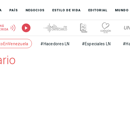
A
PAÍS
NEGOCIOS
ESTILO DE VIDA
EDITORIAL
MUNDO
HÁ
ERIDA
toEnVenezuela
#Hacedores LN
#Especiales LN
#Ha
rio