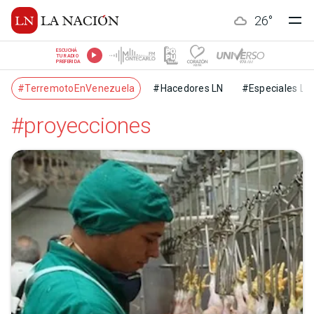
26
°
ESCUCHÁ
TU RADIO
PREFERIDA
#TerremotoEnVenezuela
#Hacedores LN
#Especiales LN
#proyecciones