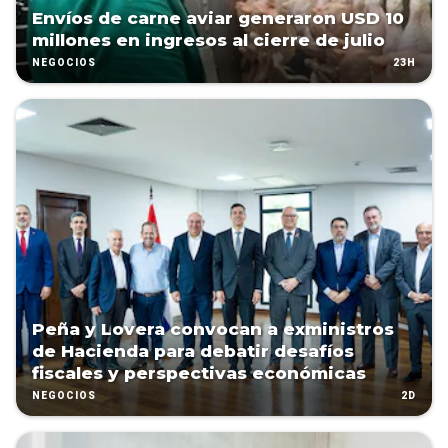
Envíos de carne aviar generaron USD 10
millones en ingresos al cierre de julio
23H
NEGOCIOS
Peña y Lovera convocan a exministros
de Hacienda para debatir desafíos
fiscales y perspectivas económicas
2D
NEGOCIOS