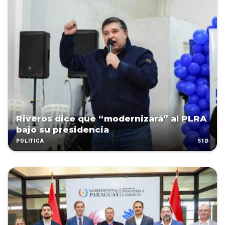
Riveros dice que “modernizará” al PLRA
bajo su presidencia
51D
POLÍTICA