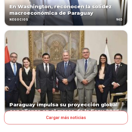
En Washington, reconocen la solidez
macroeconómica de Paraguay
94D
NEGOCIOS
Paraguay impulsa su proyección global
con alianza en el marco de la Fepy 2026
Cargar más noticias
105D
NEGOCIOS