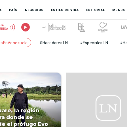
A
PAÍS
NEGOCIOS
ESTILO DE VIDA
EDITORIAL
MUNDO
HÁ
ERIDA
toEnVenezuela
#Hacedores LN
#Especiales LN
#Ha
pare, la región
ra donde se
e el prófugo Evo