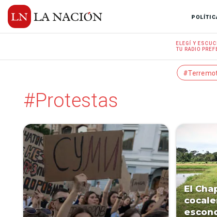
POLÍTIC
ELEGÍ Y
ESCUC
TU RADIO
PREF
#Terremo
#Protestas
El Cha
cocale
escond