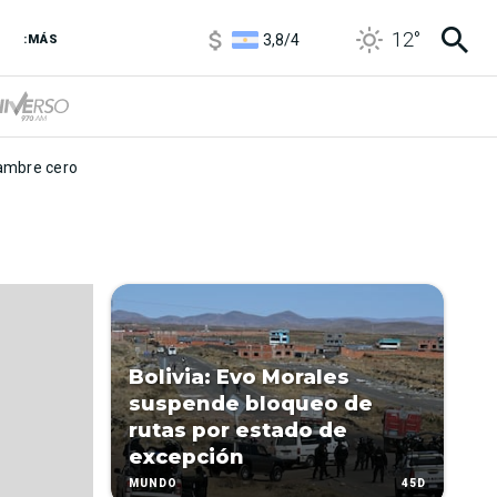
1100
/
1160
12
°
3,8
/
4
:MÁS
6850
/
7200
5900
/
5960
mbre cero
Bolivia: Evo Morales
suspende bloqueo de
rutas por estado de
excepción
45D
MUNDO