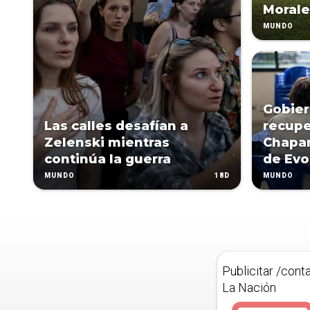
Morale
MUNDO
Gobier
Las calles desafían a
recupe
Zelenski mientras
Chapar
continúa la guerra
de Evo
18D
MUNDO
MUNDO
Publicitar /cont
La Nación