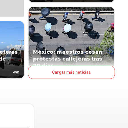
reteras
México: maestros cesan
de
protestas callejeras tras
20 días
Cargar más noticias
45D
45D
MUNDO