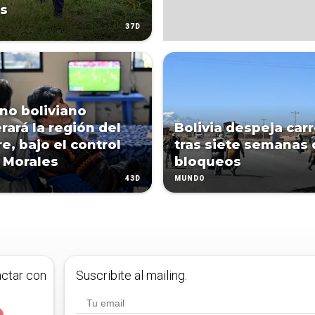
s
37D
no boliviano
rará la región del
Bolivia despeja car
e, bajo el control
tras siete semanas 
 Morales
bloqueos
43D
MUNDO
actar con
Suscribite al mailing.