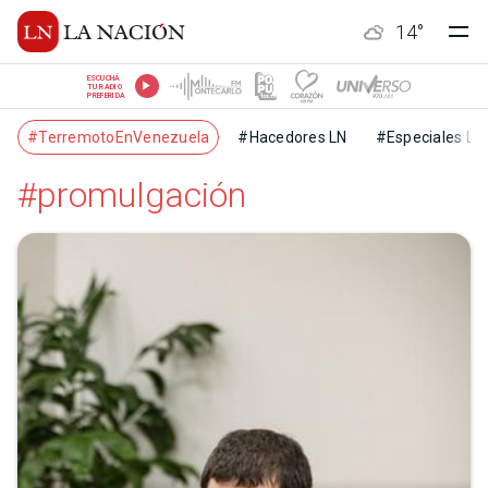
14
°
ESCUCHÁ
TU RADIO
PREFERIDA
#TerremotoEnVenezuela
#Hacedores LN
#Especiales LN
#promulgación