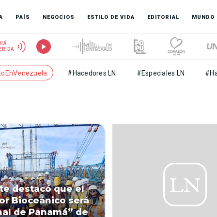
A
PAÍS
NEGOCIOS
ESTILO DE VIDA
EDITORIAL
MUNDO
HÁ
ERIDA
toEnVenezuela
#Hacedores LN
#Especiales LN
#Ha
te destacó que el
or Bioceánico será
nal de Panamá” de