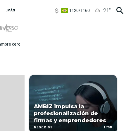
5920
/
5970
21
°
1120
/
1160
:MÁS
3,6
/
3,9
6850
/
7200
5920
/
5970
mbre cero
AMBIZ impulsa la
profesionalización de
firmas y emprendedores
175D
NEGOCIOS