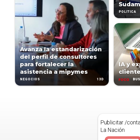
Sudam
POLÍTICA
Avanza la estandarización
del perfil de consultores
para fortalecer la
IA y e
asistencia a mipymes
client
13D
NEGOCIOS
BUS
Publicitar /cont
La Nación