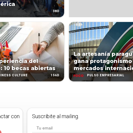
érica
38D
La artesanía parag
xperiencia del
gana protagonismo
e: 10 becas abiertas
mercados internaci
156D
INESS CULTURE
PULSO EMPRESARIAL
actar con
Suscribite al mailing.