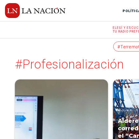
POLÍTIC
ELEGÍ Y
ESCUC
TU RADIO
PREF
#Terremo
#Profesionalización
Aldere
corred
el “Ca