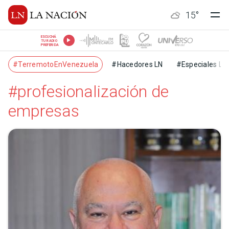
15
°
ESCUCHÁ
TU RADIO
PREFERIDA
#TerremotoEnVenezuela
#Hacedores LN
#Especiales LN
#profesionalización de
empresas