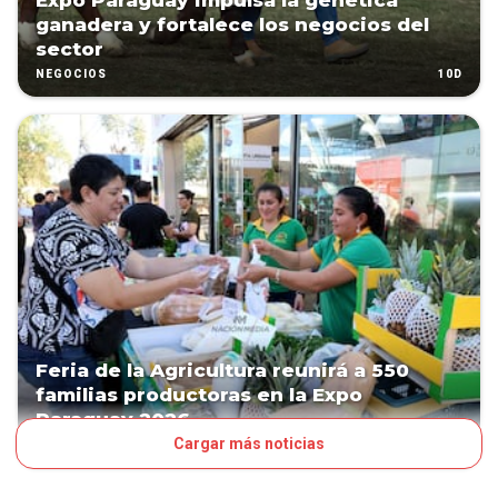
Expo Paraguay impulsa la genética
ganadera y fortalece los negocios del
sector
10D
NEGOCIOS
Feria de la Agricultura reunirá a 550
familias productoras en la Expo
Paraguay 2026
Cargar más noticias
16D
NEGOCIOS