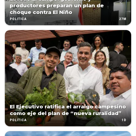
productores preparan un plan de
choque contra El Niño
27M
POLÍTICA
El Ejecutivo ratifica el arraigo campesino
como eje del plan de “nueva ruralidad”
1D
POLÍTICA