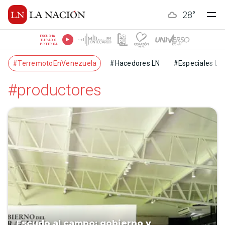
28
°
ESCUCHÁ
TU RADIO
PREFERIDA
#TerremotoEnVenezuela
#Hacedores LN
#Especiales LN
#productores
Escudo al campo: gobierno y