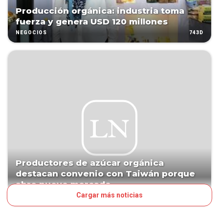
Producción orgánica: industria toma
fuerza y genera USD 120 millones
743D
NEGOCIOS
Productores de azúcar orgánica
destacan convenio con Taiwán porque
abre nuevo mercado
Cargar más noticias
1189D
NEGOCIOS