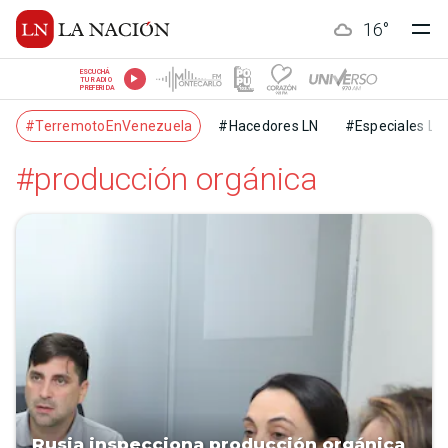
16
°
ESCUCHÁ
TU RADIO
PREFERIDA
#TerremotoEnVenezuela
#Hacedores LN
#Especiales LN
#producción orgánica
Rusia inspecciona producción orgánica