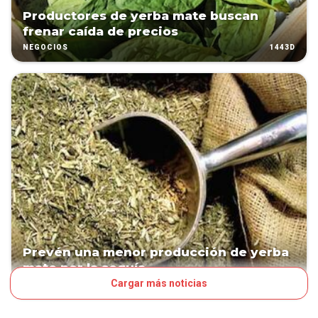
Productores de yerba mate buscan
frenar caída de precios
1443D
NEGOCIOS
Prevén una menor producción de yerba
mate por la sequía
Cargar más noticias
1820D
NEGOCIOS