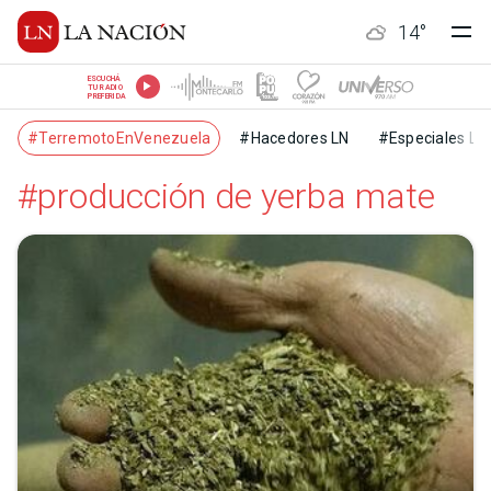
14
°
ESCUCHÁ
TU RADIO
PREFERIDA
#TerremotoEnVenezuela
#Hacedores LN
#Especiales LN
#producción de yerba mate