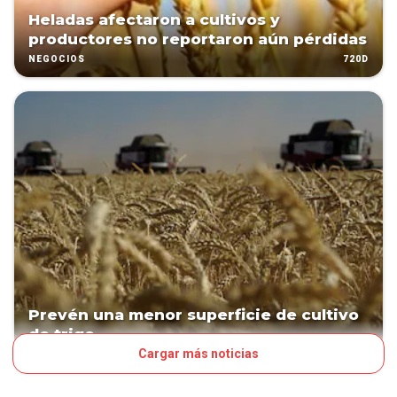
Heladas afectaron a cultivos y
productores no reportaron aún pérdidas
720D
NEGOCIOS
Prevén una menor superficie de cultivo
de trigo
Cargar más noticias
790D
NEGOCIOS