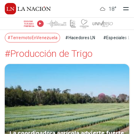
18
°
ESCUCHÁ
TU RADIO
PREFERIDA
#TerremotoEnVenezuela
#Hacedores LN
#Especiales LN
#Producción de Trigo
La coordinadora agrícola advierte fuerte