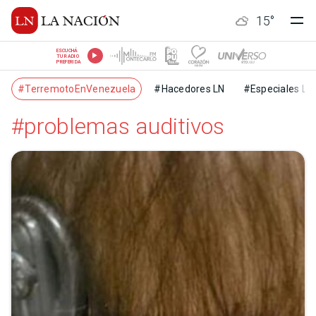
15
°
ESCUCHÁ
TU RADIO
PREFERIDA
#TerremotoEnVenezuela
#Hacedores LN
#Especiales LN
#problemas auditivos