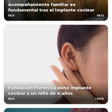
Acompañamiento familiar es
fundamental tras el implante coclear
987D
PAÍS
Fundación Florencia donó implante
coclear a un niño de 4 años
1892D
PAÍS