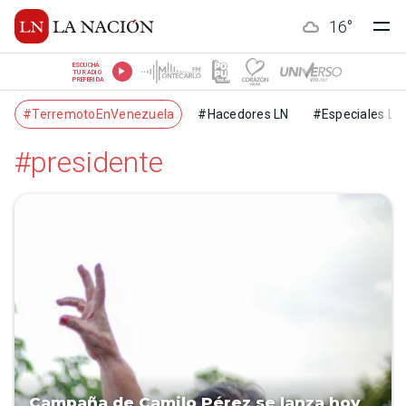
16
°
ESCUCHÁ
TU RADIO
PREFERIDA
#TerremotoEnVenezuela
#Hacedores LN
#Especiales LN
#presidente
Campaña de Camilo Pérez se lanza hoy