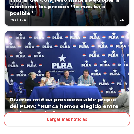
Titular del Congreso insta a Petropar a
mantener los precios “lo más bajo
posible”
3D
POLÍTICA
Riveros ratifica presidenciable propio
del PLRA: “Nunca hemos elegido entre
cuatro paredes”
Cargar más noticias
3D
POLÍTICA