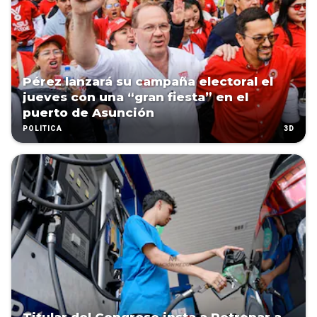
Pérez lanzará su campaña electoral el
jueves con una “gran fiesta” en el
puerto de Asunción
3D
POLÍTICA