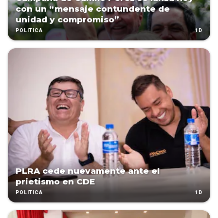
con un “mensaje contundente de
unidad y compromiso”
1D
POLÍTICA
PLRA cede nuevamente ante el
prietismo en CDE
1D
POLÍTICA