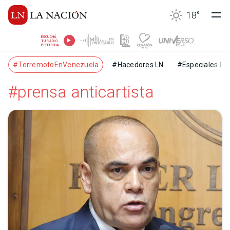
18
°
ESCUCHÁ
TU RADIO
PREFERIDA
#TerremotoEnVenezuela
#Hacedores LN
#Especiales LN
#prensa anticartista