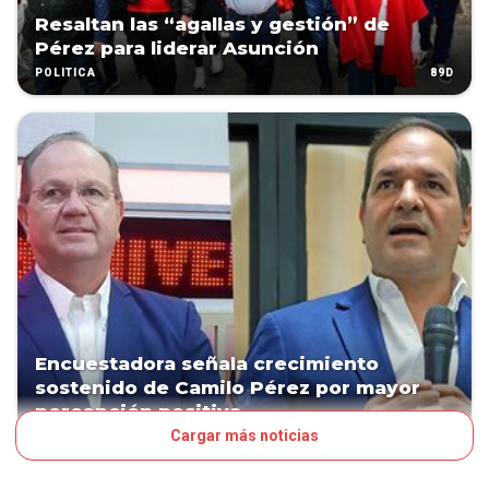
Resaltan las “agallas y gestión” de
Pérez para liderar Asunción
89D
POLÍTICA
Encuestadora señala crecimiento
sostenido de Camilo Pérez por mayor
percepción positiva
Cargar más noticias
89D
POLÍTICA