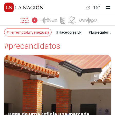
15
°
ESCUCHÁ
TU RADIO
PREFERIDA
#TerremotoEnVenezuela
#Hacedores LN
#Especiales LN
#precandidatos
Boca de urna refleja una marcada