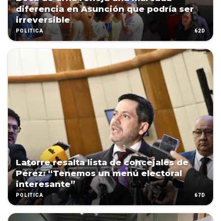
diferencia en Asunción que podría ser
irreversible
62D
POLÍTICA
Latorre resalta lista de concejales de
Pérez: “Tenemos un menú electoral
interesante”
67D
POLÍTICA