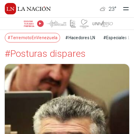
23
°
ESCUCHÁ
TU RADIO
PREFERIDA
#TerremotoEnVenezuela
#Hacedores LN
#Especiales LN
#Posturas dispares