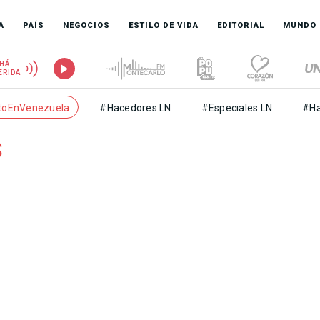
A
PAÍS
NEGOCIOS
ESTILO DE VIDA
EDITORIAL
MUNDO
HÁ
ERIDA
toEnVenezuela
#Hacedores LN
#Especiales LN
#Ha
s