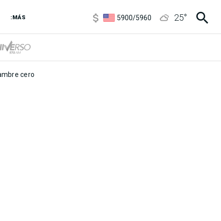
6850
/
7200
25
°
5900
/
5960
:MÁS
1100
/
1160
3,8
/
4
6850
/
7200
5900
/
5960
mbre cero