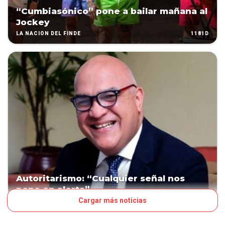
“Cumbiasónico” pone a bailar mañana al
Jockey
1181D
LA NACIÓN DEL FINDE
Autoritarismo: “Cualquier señal nos
pone en alerta”
Cargar más noticias
1199D
POLÍTICA