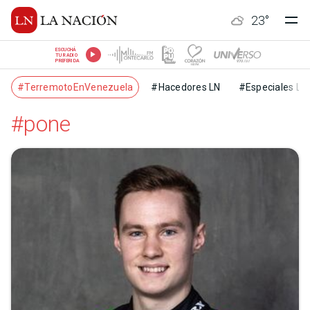
23
°
ESCUCHÁ
TU RADIO
PREFERIDA
#TerremotoEnVenezuela
#Hacedores LN
#Especiales LN
#pone