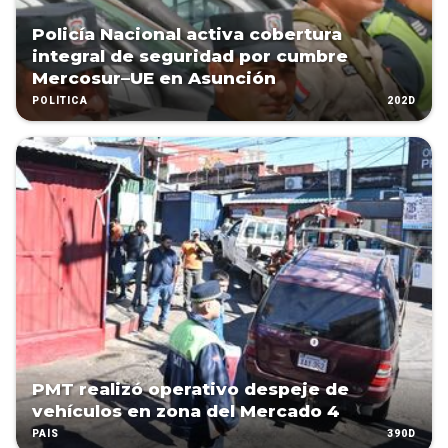
Policía Nacional activa cobertura
integral de seguridad por cumbre
Mercosur–UE en Asunción
202D
POLÍTICA
PMT realizó operativo despeje de
vehículos en zona del Mercado 4
390D
PAÍS