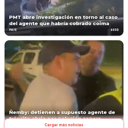
PMT abre investigación en torno al caso
del agente que habría cobrado coima
603D
PAÍS
Ñemby: detienen a supuesto agente de
tránsito ebrio por polución sonora
Cargar más noticias
878D
PAÍS