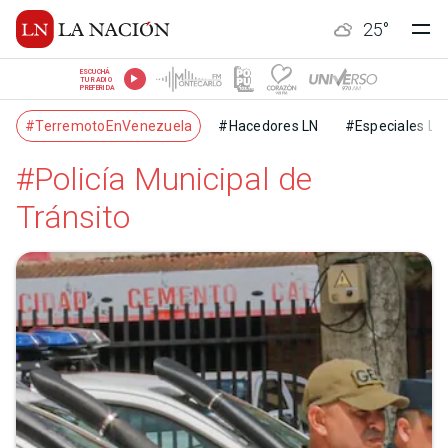
25
°
ESCUCHÁ
TU RADIO
PREFERIDA
#TerremotoEnVenezuela
#Hacedores LN
#Especiales LN
#Policía Municipal de
Tránsito