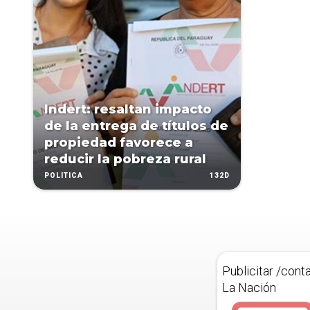
Indert: resaltan impacto
de la entrega de títulos de
propiedad favorece a
reducir la pobreza rural
132D
POLÍTICA
Publicitar /cont
La Nación