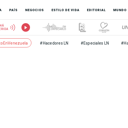
A
PAÍS
NEGOCIOS
ESTILO DE VIDA
EDITORIAL
MUNDO
HÁ
ERIDA
toEnVenezuela
#Hacedores LN
#Especiales LN
#Ha