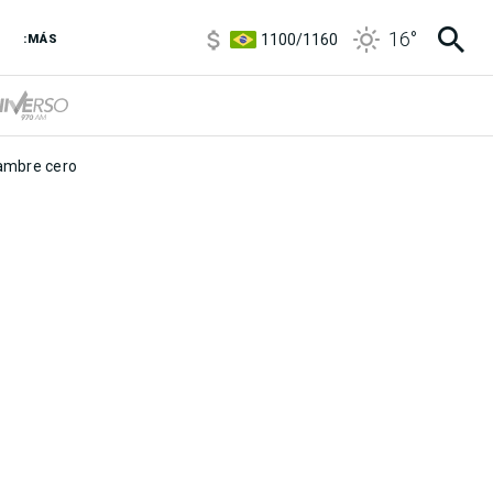
5900
/
5960
16
°
1100
/
1160
:MÁS
3,8
/
4
6850
/
7200
5900
/
5960
mbre cero