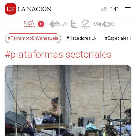
14
°
ESCUCHÁ
TU RADIO
PREFERIDA
#TerremotoEnVenezuela
#Hacedores LN
#Especiales LN
#plataformas sectoriales