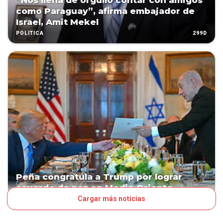
“Nos llena de orgullo contar con amigos
como Paraguay”, afirma embajador de
Israel, Amit Mekel
299D
POLÍTICA
Peña congratula a Trump por lograr
acuerdo de paz en Medio Oriente
Cargar más noticias
303D
POLÍTICA