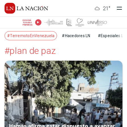
21
°
ESCUCHÁ
TU RADIO
PREFERIDA
#TerremotoEnVenezuela
#Hacedores LN
#Especiales LN
#plan de paz
Hamás afirma estar dispuesto a avanzar