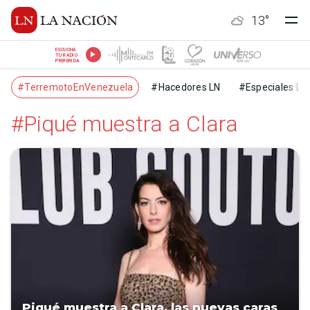
13
°
ESCUCHÁ
TU RADIO
PREFERIDA
#TerremotoEnVenezuela
#Hacedores LN
#Especiales LN
#Piqué muestra a Clara
Piqué muestra a Clara, las nuevas caras