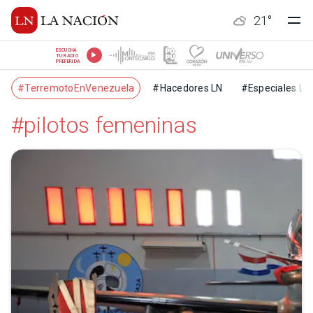
21
°
ESCUCHÁ
TU RADIO
PREFERIDA
#TerremotoEnVenezuela
#Hacedores LN
#Especiales LN
#pilotos femeninas