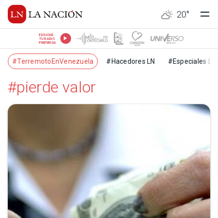
20
°
ESCUCHÁ
TU RADIO
PREFERIDA
#TerremotoEnVenezuela
#Hacedores LN
#Especiales LN
#pierde valor