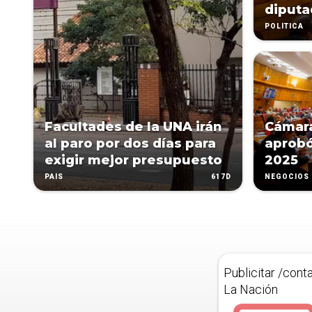
diput
POLÍTICA
Facultades de la UNA irán
Cámara
al paro por dos días para
aprobó
exigir mejor presupuesto
2025
617D
PAÍS
NEGOCIOS
Publicitar /cont
La Nación