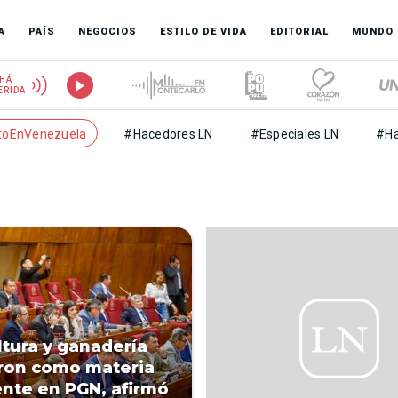
A
PAÍS
NEGOCIOS
ESTILO DE VIDA
EDITORIAL
MUNDO
HÁ
ERIDA
toEnVenezuela
#Hacedores LN
#Especiales LN
#Ha
ltura y ganadería
ron como materia
nte en PGN, afirmó