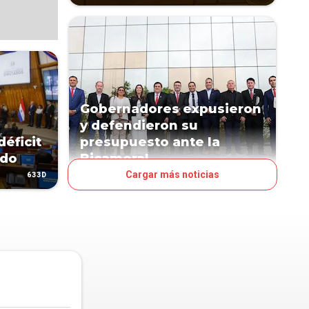
Gobernadores expusieron
y defendieron su
déficit
presupuesto ante la
ado
Bicameral
Cargar más noticias
633D
664D
POLÍTICA