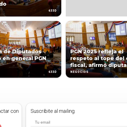
ado
633D
 de Diputados
PGN 2025 refleja el
 en general PGN
respeto al tope del 
fiscal, afirmó diput
633D
NEGOCIOS
actar con
Suscribite al mailing.