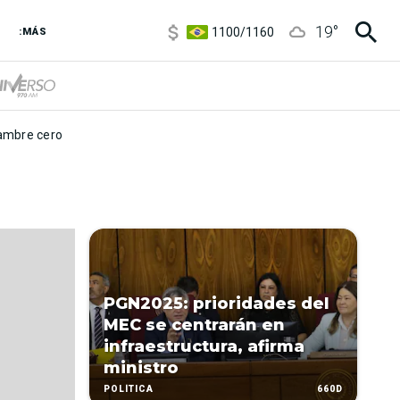
5900
/
5960
19
°
1100
/
1160
:MÁS
3,8
/
4
6850
/
7200
5900
/
5960
mbre cero
PGN2025: prioridades del
MEC se centrarán en
infraestructura, afirma
ministro
660D
POLÍTICA