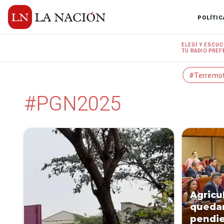
POLÍTIC
ELEGÍ Y
ESCUC
TU RADIO
PREF
#Terremo
#PGN2025
Agricu
queda
pendie