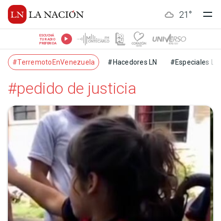
21
°
ESCUCHÁ
TU RADIO
PREFERIDA
#TerremotoEnVenezuela
#Hacedores LN
#Especiales LN
#pedido de justicia