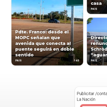
casa
PAÍS
Pdte. Franco: desde el
MOPC señalan que
Direct
avenida que conecta al
renunc
puente seguirá en doble
Schrod
sentido
“aguan
16D
PAÍS
PAÍS
Publicitar /cont
La Nación