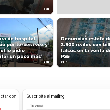
16D
ora de hospital
Denuncian estafa d
ió por tercera vez y
2.900 reales con bil
el le pidió
falsos en la venta 
tar un poco más”
PS5
28D
PAÍS
actar con
Suscribite al mailing.