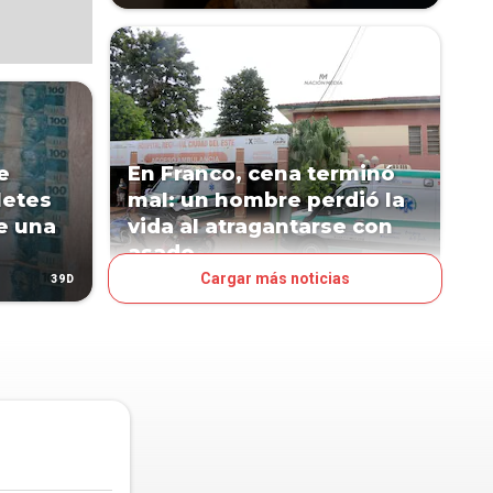
e
En Franco, cena terminó
letes
mal: un hombre perdió la
de una
vida al atragantarse con
asado
Cargar más noticias
39D
71D
PAÍS