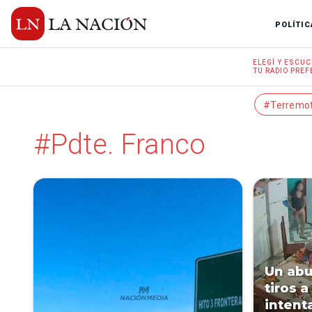
POLÍTIC
ELEGÍ Y
ESCUC
TU RADIO
PREF
#Terremo
#Pdte. Franco
Un abu
tiros 
intent