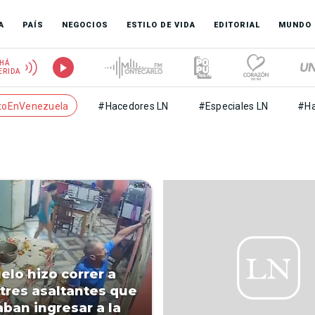
A
PAÍS
NEGOCIOS
ESTILO DE VIDA
EDITORIAL
MUNDO
HÁ
ERIDA
toEnVenezuela
#Hacedores LN
#Especiales LN
#Ha
elo hizo correr a
a tres asaltantes que
aban ingresar a la