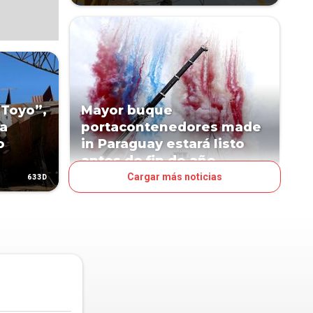
 Toyo”,
Mayor buque
la
portacontenedores made
o
in Paraguay estará listo
antes de fin de año
Cargar más noticias
633D
694D
NEGOCIOS