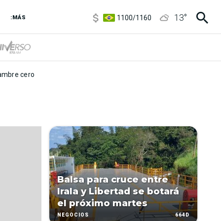
5900
/
5960
13
°
1100
/
1160
:MÁS
3,8
/
4
6850
/
7200
5900
/
5960
mbre cero
Balsa para cruce entre
Irala y Libertad se botará
el próximo martes
664D
NEGOCIOS