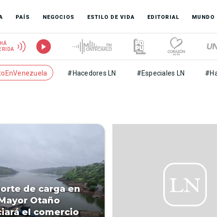
A
PAÍS
NEGOCIOS
ESTILO DE VIDA
EDITORIAL
MUNDO
HÁ
ERIDA
toEnVenezuela
#Hacedores LN
#Especiales LN
#Ha
orte de carga en
y Mayor Otaño
iará el comercio