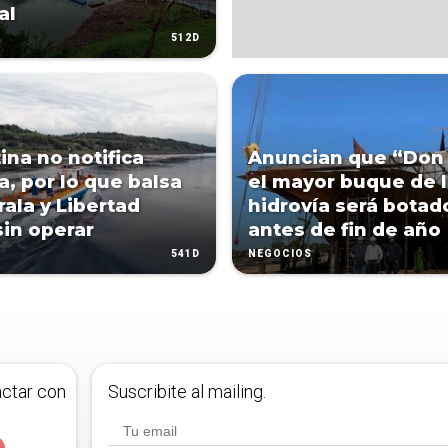
al
512D
ina no notifica
Anuncian que “Don
a, por lo que balsa
el mayor buque de 
rala y Libertad
hidrovía será botad
sin operar
antes de fin de año
541D
NEGOCIOS
actar con
Suscribite al mailing.