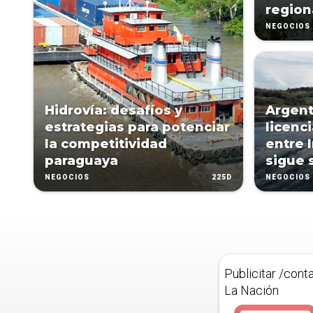
region
NEGOCIOS
Hidrovía: desafíos y
Argent
estrategias para potenciar
licenci
la competitividad
entre I
paraguaya
sigue 
225D
NEGOCIOS
NEGOCIOS
Publicitar /cont
La Nación