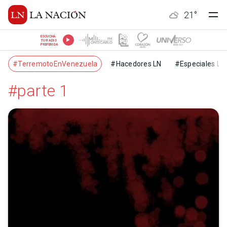
21
°
ESCUCHÁ
TU RADIO
PREFERIDA
#TerremotoEnVenezuela
#Hacedores LN
#Especiales LN
#parte 1