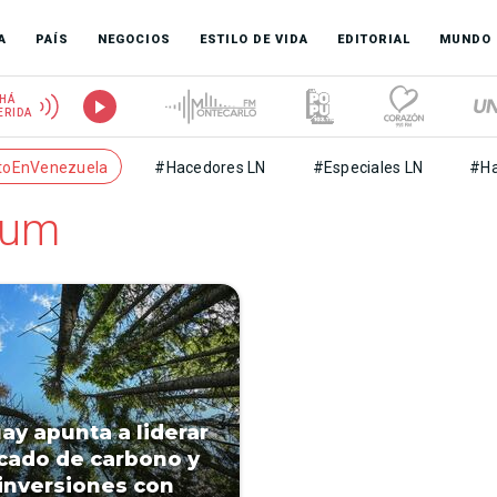
A
PAÍS
NEGOCIOS
ESTILO DE VIDA
EDITORIAL
MUNDO
HÁ
ERIDA
toEnVenezuela
#Hacedores LN
#Especiales LN
#Ha
rum
ay apunta a liderar
cado de carbono y
 inversiones con