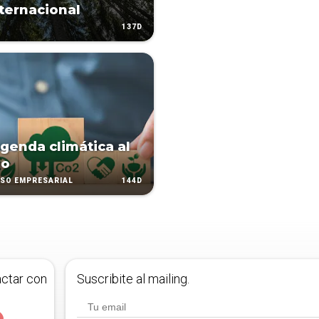
nternacional
137D
agenda climática al
io
144D
SO EMPRESARIAL
actar con
Suscribite al mailing.