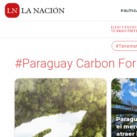
POLÍTIC
ELEGÍ Y
ESCUC
TU RADIO
PREF
#Terremo
#Paraguay Carbon Fo
Paragu
el mer
atraer