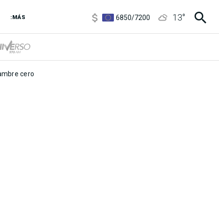
3,8
/
4
13
°
6850
/
7200
:MÁS
5900
/
5960
mbre cero