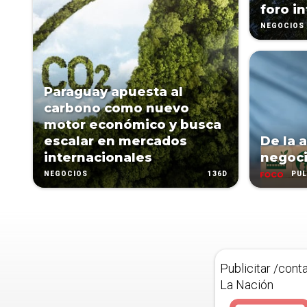
foro i
NEGOCIOS
Paraguay apuesta al
carbono como nuevo
motor económico y busca
escalar en mercados
De la 
internacionales
negoc
136D
NEGOCIOS
PUL
Publicitar /cont
La Nación