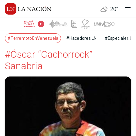
20
°
ESCUCHÁ
TU RADIO
PREFERIDA
#TerremotoEnVenezuela
#Hacedores LN
#Especiales LN
#Óscar “Cachorrock”
Sanabria