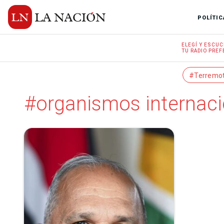
POLÍTIC
ELEGÍ Y
ESCUC
TU RADIO
PREF
#Terremo
#organismos internaci