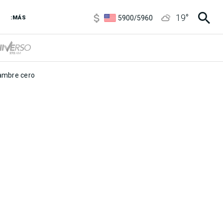
6850
/
7200
19
°
5900
/
5960
:MÁS
1100
/
1160
3,8
/
4
6850
/
7200
5900
/
5960
mbre cero