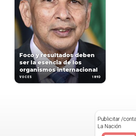
Foco y resultados deben
ser la esencia de los
organismos internacional
189D
VOCES
Publicitar /cont
La Nación