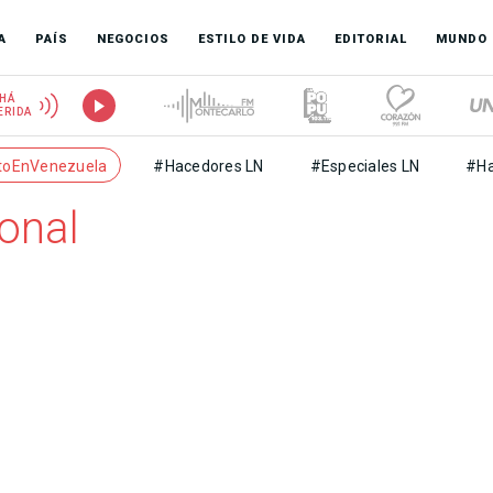
A
PAÍS
NEGOCIOS
ESTILO DE VIDA
EDITORIAL
MUNDO
HÁ
ERIDA
toEnVenezuela
#Hacedores LN
#Especiales LN
#Ha
onal