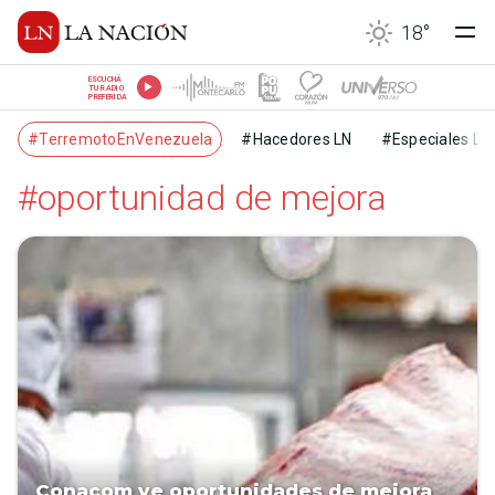
18
°
ESCUCHÁ
TU RADIO
PREFERIDA
#TerremotoEnVenezuela
#Hacedores LN
#Especiales LN
#oportunidad de mejora
Conacom ve oportunidades de mejora