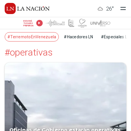
26
°
ESCUCHÁ
TU RADIO
PREFERIDA
#TerremotoEnVenezuela
#Hacedores LN
#Especiales LN
#operativas
Oficinas de Gobierno estarán operativas