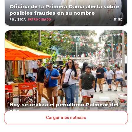
Oficina de la Primera Dama alerta sobre
posibles fraudes en su nombre
PATROCINADO
515D
POLÍTICA
Hoy se realiza el penúltimo Palmear del
año
Cargar más noticias
602D
LA NACIÓN DEL FINDE