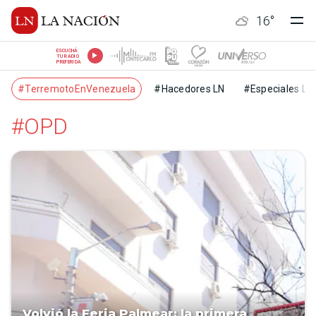
16
°
ESCUCHÁ
TU RADIO
PREFERIDA
#TerremotoEnVenezuela
#Hacedores LN
#Especiales LN
#OPD
Volvió la Feria Palmear: la primera