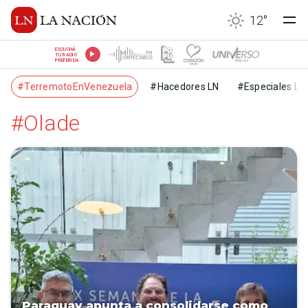
12
°
ESCUCHÁ
TU RADIO
PREFERIDA
#TerremotoEnVenezuela
#Hacedores LN
#Especiales LN
#Olade
Paraguay apunta a consolidarse como