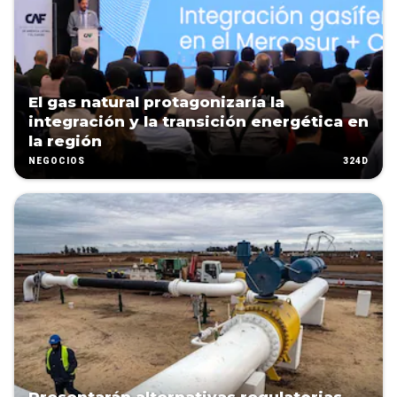
El gas natural protagonizaría la
integración y la transición energética en
la región
324D
NEGOCIOS