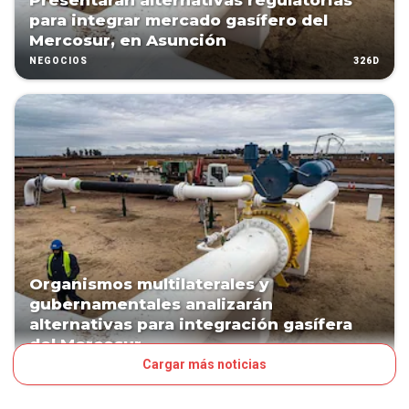
Presentarán alternativas regulatorias
para integrar mercado gasífero del
Mercosur, en Asunción
326D
NEGOCIOS
Organismos multilaterales y
gubernamentales analizarán
alternativas para integración gasífera
del Mercosur
Cargar más noticias
326D
NEGOCIOS