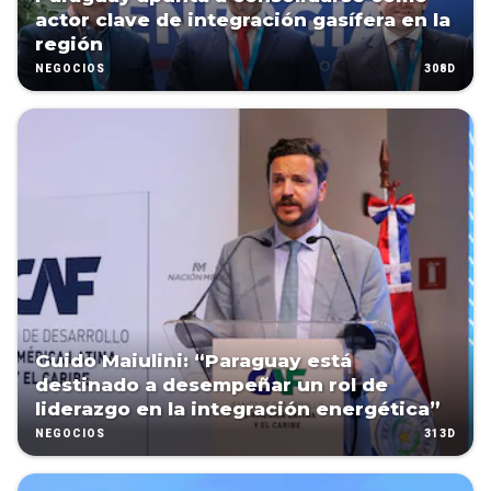
actor clave de integración gasífera en la
región
308D
NEGOCIOS
Guido Maiulini: “Paraguay está
destinado a desempeñar un rol de
liderazgo en la integración energética”
313D
NEGOCIOS