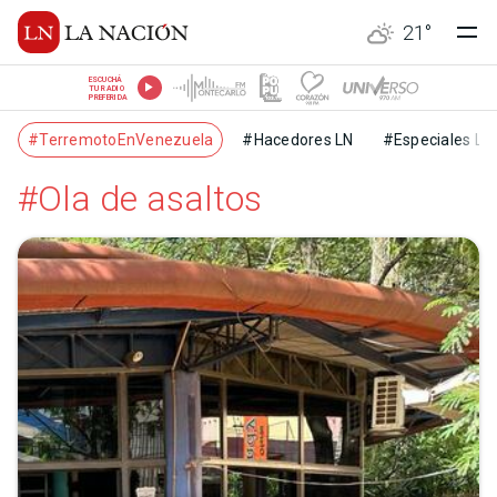
21
°
ESCUCHÁ
TU RADIO
PREFERIDA
#TerremotoEnVenezuela
#Hacedores LN
#Especiales LN
#Ola de asaltos