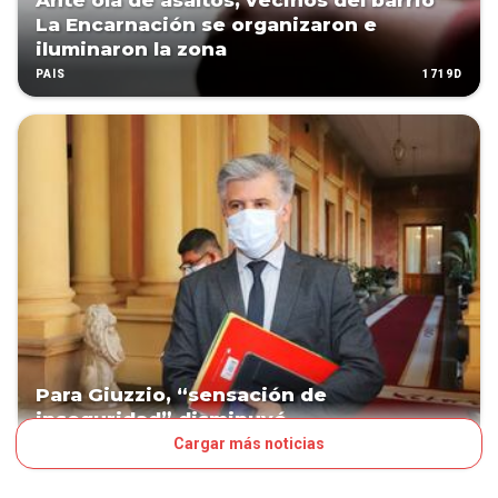
Ante ola de asaltos, vecinos del barrio
La Encarnación se organizaron e
iluminaron la zona
1719D
PAÍS
Para Giuzzio, “sensación de
inseguridad” disminuyó
Cargar más noticias
1787D
POLÍTICA